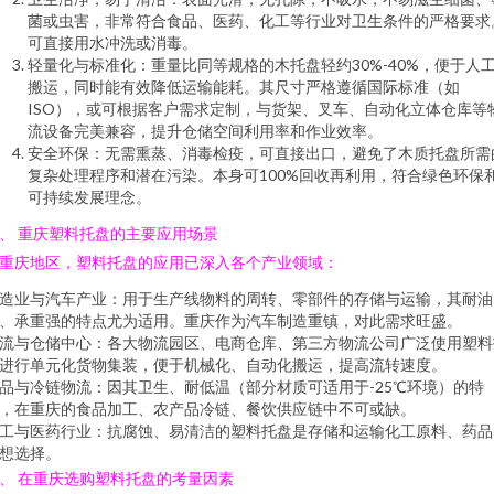
菌或虫害，非常符合食品、医药、化工等行业对卫生条件的严格要求
可直接用水冲洗或消毒。
轻量化与标准化：重量比同等规格的木托盘轻约30%-40%，便于人
搬运，同时能有效降低运输能耗。其尺寸严格遵循国际标准（如
ISO），或可根据客户需求定制，与货架、叉车、自动化立体仓库等
流设备完美兼容，提升仓储空间利用率和作业效率。
安全环保：无需熏蒸、消毒检疫，可直接出口，避免了木质托盘所需
复杂处理程序和潜在污染。本身可100%回收再利用，符合绿色环保
可持续发展理念。
、 重庆塑料托盘的主要应用场景
重庆地区，塑料托盘的应用已深入各个产业领域：
造业与汽车产业：用于生产线物料的周转、零部件的存储与运输，其耐油
、承重强的特点尤为适用。重庆作为汽车制造重镇，对此需求旺盛。
流与仓储中心：各大物流园区、电商仓库、第三方物流公司广泛使用塑料
进行单元化货物集装，便于机械化、自动化搬运，提高流转速度。
品与冷链物流：因其卫生、耐低温（部分材质可适用于-25℃环境）的特
，在重庆的食品加工、农产品冷链、餐饮供应链中不可或缺。
工与医药行业：抗腐蚀、易清洁的塑料托盘是存储和运输化工原料、药品
想选择。
、 在重庆选购塑料托盘的考量因素