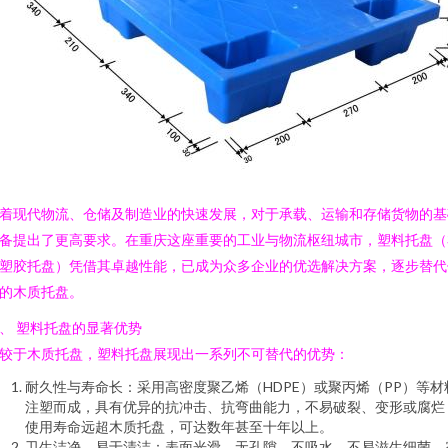
着现代物流、仓储及制造业的快速发展，对于承载、运输和存储货物的基
备提出了更高要求。在重庆这座重要的工业与物流枢纽城市，塑料托盘（
塑胶托盘）凭借其卓越性能，已成为众多企业的优选解决方案，逐步替代
的木质托盘。
、 塑料托盘的显著优势
较于木质托盘，塑料托盘展现出一系列不可替代的优势：
耐久性与寿命长：采用高密度聚乙烯（HDPE）或聚丙烯（PP）等材
注塑而成，具有优异的抗冲击、抗弯曲能力，不易破裂、变形或腐烂
使用寿命远超木质托盘，可达数年甚至十年以上。
卫生洁净，易于清洁：表面光滑，无孔隙，不吸水，不易滋生细菌、