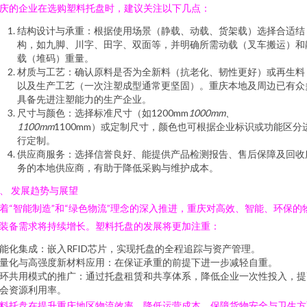
庆的企业在选购塑料托盘时，建议关注以下几点：
结构设计与承重：根据使用场景（静载、动载、货架载）选择合适结
构，如九脚、川字、田字、双面等，并明确所需动载（叉车搬运）和
载（堆码）重量。
材质与工艺：确认原料是否为全新料（抗老化、韧性更好）或再生料
以及生产工艺（一次注塑成型通常更坚固）。重庆本地及周边已有众
具备先进注塑能力的生产企业。
尺寸与颜色：选择标准尺寸（如1200mm
1000mm、
1100mm
1100mm）或定制尺寸，颜色也可根据企业标识或功能区分
行定制。
供应商服务：选择信誉良好、能提供产品检测报告、售后保障及回收
务的本地供应商，有助于降低采购与维护成本。
、 发展趋势与展望
着“智能制造”和“绿色物流”理念的深入推进，重庆对高效、智能、环保的
装备需求将持续增长。塑料托盘的发展将更加注重：
能化集成：嵌入RFID芯片，实现托盘的全程追踪与资产管理。
量化与高强度新材料应用：在保证承重的前提下进一步减轻自重。
环共用模式的推广：通过托盘租赁和共享体系，降低企业一次性投入，提
会资源利用率。
料托盘在提升重庆地区物流效率、降低运营成本、保障货物安全与卫生方