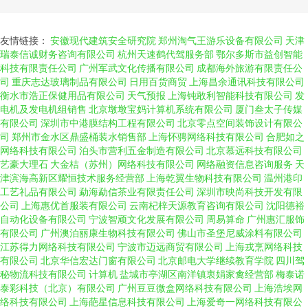
友情链接：
安徽现代建筑安全研究院
郑州淘气王游乐设备有限公司
天津
瑞泰信诚财务咨询有限公司
杭州天速鹤代驾服务部
鄂尔多斯市益创智能
科技有限责任公司
广州军武文化传播有限公司
成都海外旅游有限责任公
司
重庆志达玻璃制品有限公司
日用百货商贸
上海昌余通讯科技有限公司
衡水市浩正保健用品有限公司
天气预报
上海钝敢利智能科技有限公司
发
电机及发电机组销售
北京墩墩宝妈计算机系统有限公司
厦门叁太子传媒
有限公司
深圳市中港膜结构工程有限公司
北京零点空间装饰设计有限公
司
郑州市金水区鼎盛桶装水销售部
上海怀骋网络科技有限公司
合肥如之
网络科技有限公司
泊头市营利五金制造有限公司
北京慕远科技有限公司
艺豪大理石
大金桔（苏州）网络科技有限公司
网络融资信息咨询服务
天
津滨海高新区耀恒技术服务经营部
上海乾翼生物科技有限公司
温州港印
工艺礼品有限公司
勐海勐信茶业有限责任公司
深圳市映尚科技开发有限
公司
上海惠优首服装有限公司
云南杞梓天源教育咨询有限公司
沈阳德裕
自动化设备有限公司
宁波智顽文化发展有限公司
周易算命
广州惠汇服饰
有限公司
广州澳泊丽康生物科技有限公司
佛山市圣堡尼威涂料有限公司
江苏得力网络科技有限公司
宁波市迈远商贸有限公司
上海戎烹网络科技
有限公司
北京华信宏达门窗有限公司
北京邮电大学继续教育学院
四川驾
秘物流科技有限公司
计算机
盐城市亭湖区南洋镇衷娟家禽经营部
梅泰诺
泰彩科技（北京）有限公司
广州豆豆微盒网络科技有限公司
上海浩埃网
络科技有限公司
上海葩星信息科技有限公司
上海爱奇一网络科技有限公