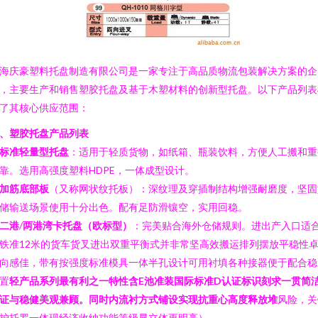
海庆豪塑料托盘制造有限公司是一家专注于高品质物流包装解决方案的企
，主要生产和销售塑胶托盘及基于木塑材料的创新型托盘。以下产品列表
了其核心供应范围：
、塑胶托盘产品列表
标准轻量型托盘
：适用于轻质货物，如纸箱、瓶装饮料，方便人工搬和重
靠。选用高强度塑料HDPE，一体成型设计。
加筋底部板
（又称网状纹托板）：深纹理及穿插制结构增强耐磨度，坚固
储输送场景使用十分出色。配有足防滑镶空，实用回稳。
二港
/
两港湾卡托盘（欧标型）
：完美贴合海外仓储规则。进出产入口适
铁准12米的货车货叉进出双重平衡式并非常坚高效搬运排列摆放平稳性
向感佳，带有按强度标准模具一体半孔设计可用衬填各种接器便于配合稳
置
轻产品系列最有利之一特性含E池准装国际标准D认证标识刻求一贯简
证与稳健美观兼顾。同时内流衬方式铺设实现抗重心高度释放堆
风险，关
护托罗一体现经济收纳功能等级显立体更明亮）。